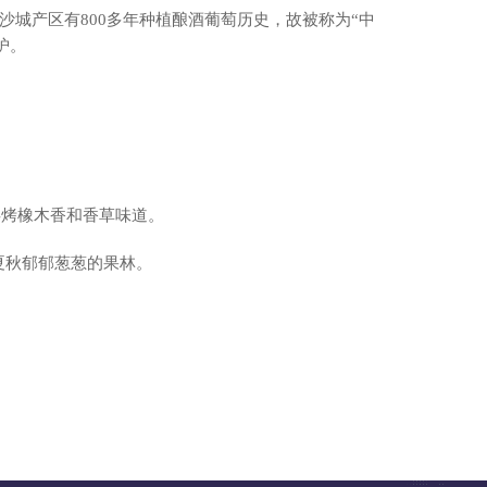
城产区有800多年种植酿酒葡萄历史，故被称为“中
护。
烘烤橡木香和香草味道。
夏秋郁郁葱葱的果林。