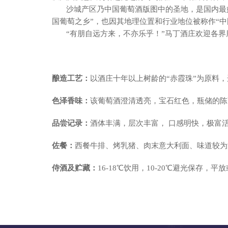
沙城产区乃中国葡萄酒版图中的圣地，是国内最好的
国葡萄之乡”，也因其地理位置和行业地位被称作“中国
“有朋自远方来，不亦乐乎！”马丁酒庄欢迎各界
酿造工艺：
以酒庄十年以上树龄的“赤霞珠”为原料
色泽香味：
该葡萄酒澄清透亮，宝石红色，瓶储的陈
品尝记录：
酒体丰满，层次丰富， 口感明快，极富
佐餐：
西餐牛排、烤乳猪、肉末意大利面、味道较为
侍酒及贮藏：
16-18℃饮用，10-20℃避光保存，平