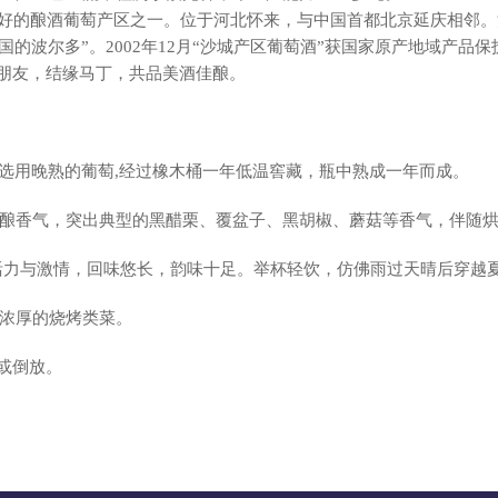
酿酒葡萄产区之一。位于河北怀来，与中国首都北京延庆相邻。沙
的波尔多”。2002年12月“沙城产区葡萄酒”获国家原产地域产品保
朋友，结缘马丁，共品美酒佳酿。
，选用晚熟的葡萄,经过橡木桶一年低温窖藏，瓶中熟成一年而成。
酿香气，突出典型的黑醋栗、覆盆子、黑胡椒、蘑菇等香气，伴随
活力与激情，回味悠长，韵味十足。举杯轻饮，仿佛雨过天晴后穿越
浓厚的烧烤类菜。
放或倒放。