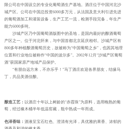
限公司在中国设立的专业化葡萄酒生产基地。酒庄位于中国河北沙
城产区。公司在中国总投资6000多万元，从法国及意大利引进先进
的葡萄酒加工和灌装设备，生产工艺一流，检测手段完备，年生产
能力6000多吨。
沙城产区乃中国葡萄酒版图中的圣地，是国内最好的酿酒葡萄
产区之一。位于河北怀来，与中国首都北京延庆相邻。沙城产区有
800多年种植酿酒葡萄历史，故被称为“中国葡萄之乡”，也因其地理
位置和行业地位被称作“中国的波尔多”。2002年12月“沙城产区葡萄
酒”获国家原产地域产品保护。
“有朋自远方来，不亦乐乎！”马丁酒庄欢迎各界朋友，结缘马
丁，共品美酒佳酿。
酿造工艺：
以酒庄十年以上树龄的“赤霞珠”为原料，选用晚熟的葡
萄，经过橡木桶半年低温窖藏，瓶中熟成一年而成。
色泽香味：
酒液呈宝石红色、澄清有光泽，具优雅的果香、浓郁的
酒香及和谐的橡木香。